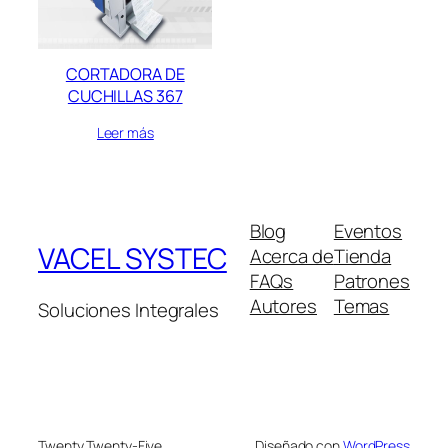
CORTADORA DE
CUCHILLAS 367
Leer más
Blog
Eventos
VACEL SYSTEC
Acerca de
Tienda
FAQs
Patrones
Autores
Temas
Soluciones Integrales
Twenty Twenty-Five
Diseñado con
WordPress