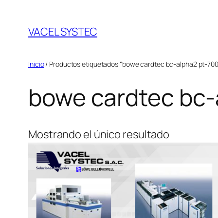
Saltar
al
VACEL SYSTEC
contenido
Inicio
/ Productos etiquetados “bowe cardtec bc-alpha2 pt-70
bowe cardtec bc-
Mostrando el único resultado